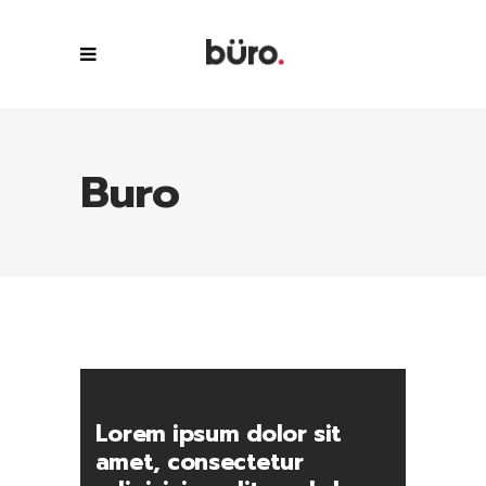
Buro
Lorem ipsum dolor sit
amet, consectetur