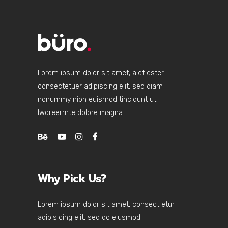
Lorem ipsum dolor sit amet, alet ester
consectetuer adipiscing elit, sed diam
nonummy nibh euismod tincidunt uti
lworeermte dolore magna
Why Pick Us?
Lorem ipsum dolor sit amet, consect etur
adipisicing elit, sed do eiusmod.