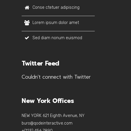
Conse ctetuer adipiscing
Lorem ipsum dolor amet
Sed diam nonum euismod
Twitter Feed
Couldn't connect with Twitter
New York Offices
NEW YORK 621 Eighth Avenue, NY
buro@qodeinteractive.com
+(123) 456 7890