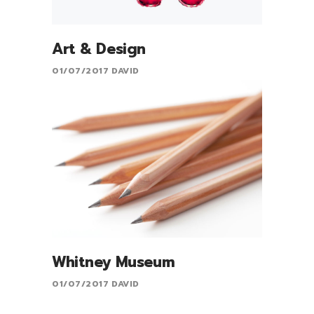
Art & Design
01/07/2017
DAVID
Whitney Museum
01/07/2017
DAVID