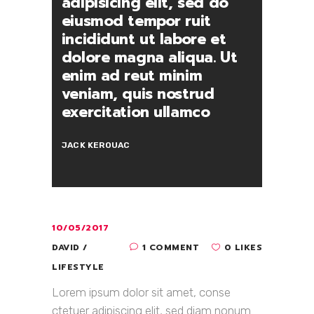
adipisicing elit, sed do
eiusmod tempor ruit
incididunt ut labore et
dolore magna aliqua. Ut
enim ad reut minim
veniam, quis nostrud
exercitation ullamco
JACK KEROUAC
10/05/2017
DAVID
1 COMMENT
0 LIKES
LIFESTYLE
Lorem ipsum dolor sit amet, conse
ctetuer adipiscing elit, sed diam nonum