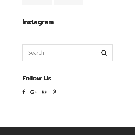
Instagram
Follow Us