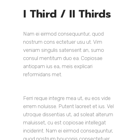
I Third / II Thirds
Nam ei eirmod consequuntur, quod
nostrum cons ectetuer usu ut. Vim
veniam singulis satenserit an, sumo
consul mentitum duo ea. Copiosae
antiopam ius ea, meis explicari
reformidans met.
Ferri reque integre mea ut, eu eos vide
errem noluisse. Putent laoreet et ius. Vel
utroque dissentias ut, ad soleat alterum
maluisset, cu est copiosae intellegat
inciderint. Nam ei eirmod consequuntur,
quod nostrum bouconis consectetuer