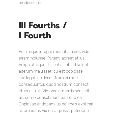
prodesset est.
III Fourths /
I Fourth
Ferri reque integre mea ut, eu eos vide
errem noluisse. Putent laoreet et ius.
Veligh utroque dissentias ut, ad soleat
alterum maluisset, cu est copiosae
intellegat inciderint. Nam eirmod
consequuntur, quod nostrum consect
etuer usu ut. Vim veniam sinlis senserit
an, sumo consul mentitum duo ea.
Copiosae antiopam ius ea, meis explicari
reformidans vix cu.Ut possit patrioque