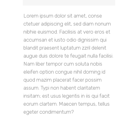
Lorem ipsum dolor sit amet, conse
ctetuer adipiscing elit, sed diam nonum
nibhie euismod. Facilisis at vero eros et
accumsan et iusto odio dignissim qui
blandit praesent luptatum zzril delenit
augue duis dolore te feugait nulla facilisi.
Nam liber tempor cum soluta nobis
eleifen option congue nihil doming id
quod mazim placerat facer possim
assum. Typi non habent claritatem
insitam; est usus legentis in iis qui facit
eorum clartem. Maecen tempus, tellus
egeter condimentum?