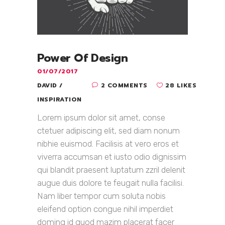
Power Of Design
01/07/2017
DAVID
2 COMMENTS
28 LIKES
INSPIRATION
Lorem ipsum dolor sit amet, conse
ctetuer adipiscing elit, sed diam nonum
nibhie euismod. Facilisis at vero eros et
viverra accumsan et iusto odio dignissim
qui blandit praesent luptatum zzril delenit
augue duis dolore te feugait nulla facilisi.
Nam liber tempor cum soluta nobis
eleifend option congue nihil imperdiet
doming id quod mazim placerat facer