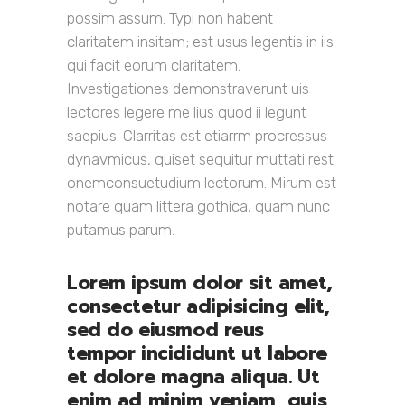
possim assum. Typi non habent
claritatem insitam; est usus legentis in iis
qui facit eorum claritatem.
Investigationes demonstraverunt uis
lectores legere me lius quod ii legunt
saepius. Clarritas est etiarrm procressus
dynavmicus, quiset sequitur muttati rest
onemconsuetudium lectorum. Mirum est
notare quam littera gothica, quam nunc
putamus parum.
Lorem ipsum dolor sit amet,
consectetur adipisicing elit,
sed do eiusmod reus
tempor incididunt ut labore
et dolore magna aliqua. Ut
enim ad minim veniam, quis