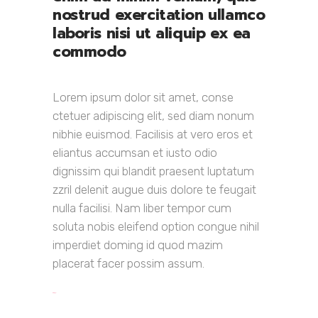
nostrud exercitation ullamco
laboris nisi ut aliquip ex ea
commodo
Lorem ipsum dolor sit amet, conse
ctetuer adipiscing elit, sed diam nonum
nibhie euismod. Facilisis at vero eros et
eliantus accumsan et iusto odio
dignissim qui blandit praesent luptatum
zzril delenit augue duis dolore te feugait
nulla facilisi. Nam liber tempor cum
soluta nobis eleifend option congue nihil
imperdiet doming id quod mazim
placerat facer possim assum.
toto togel