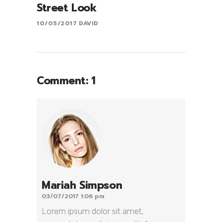
Street Look
10/05/2017
DAVID
Comment: 1
Mariah Simpson
03/07/2017 1:06 pm
Lorem ipsum dolor sit amet,