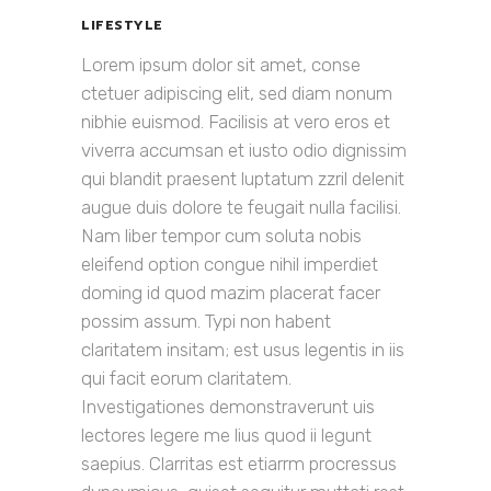
LIFESTYLE
Lorem ipsum dolor sit amet, conse
ctetuer adipiscing elit, sed diam nonum
nibhie euismod. Facilisis at vero eros et
viverra accumsan et iusto odio dignissim
qui blandit praesent luptatum zzril delenit
augue duis dolore te feugait nulla facilisi.
Nam liber tempor cum soluta nobis
eleifend option congue nihil imperdiet
doming id quod mazim placerat facer
possim assum. Typi non habent
claritatem insitam; est usus legentis in iis
qui facit eorum claritatem.
Investigationes demonstraverunt uis
lectores legere me lius quod ii legunt
saepius. Clarritas est etiarrm procressus