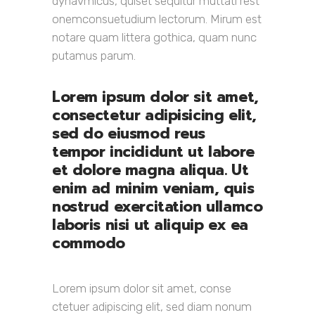
dynavmicus, quiset sequitur muttati rest
onemconsuetudium lectorum. Mirum est
notare quam littera gothica, quam nunc
putamus parum.
Lorem ipsum dolor sit amet,
consectetur adipisicing elit,
sed do eiusmod reus
tempor incididunt ut labore
et dolore magna aliqua. Ut
enim ad minim veniam, quis
nostrud exercitation ullamco
laboris nisi ut aliquip ex ea
commodo
Lorem ipsum dolor sit amet, conse
ctetuer adipiscing elit, sed diam nonum