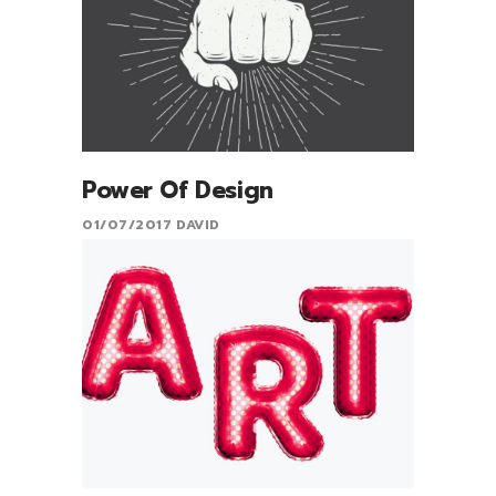
Power Of Design
01/07/2017
DAVID