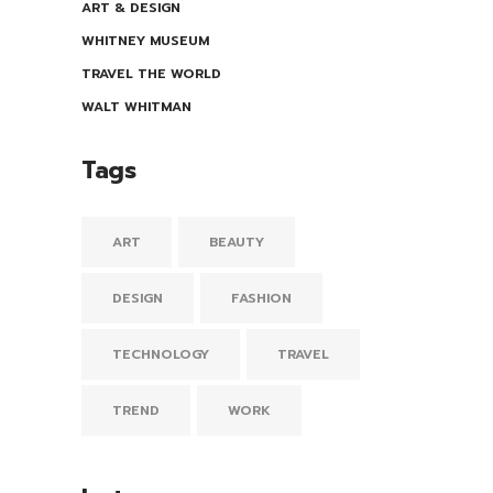
ART & DESIGN
WHITNEY MUSEUM
TRAVEL THE WORLD
WALT WHITMAN
Tags
ART
BEAUTY
DESIGN
FASHION
TECHNOLOGY
TRAVEL
TREND
WORK