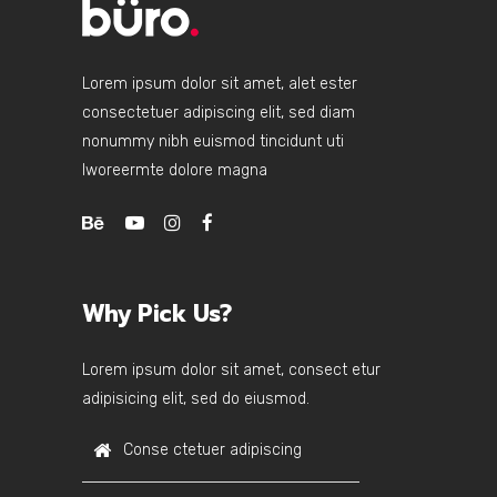
Lorem ipsum dolor sit amet, alet ester
consectetuer adipiscing elit, sed diam
nonummy nibh euismod tincidunt uti
lworeermte dolore magna
Why Pick Us?
Lorem ipsum dolor sit amet, consect etur
adipisicing elit, sed do eiusmod.
Conse ctetuer adipiscing