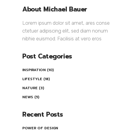
About Michael Bauer
Lorem ipsum dolor sit amet, ares conse
ctetuer adipiscing elit, sed diam nonum
nibhie euismod. Facilisis at vero eros
Post Categories
INSPIRATION
(10)
LIFESTYLE
(18)
NATURE
(3)
NEWS
(5)
Recent Posts
POWER OF DESIGN