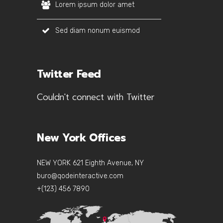
Lorem ipsum dolor amet
Sed diam nonum euismod
Twitter Feed
Couldn't connect with Twitter
New York Offices
NEW YORK 621 Eighth Avenue, NY
buro@qodeinteractive.com
+(123) 456 7890